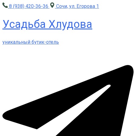
8 (938) 420-36-36
Сочи, ул. Егорова 1
Усадьба Хлудова
уникальный бутик-отель