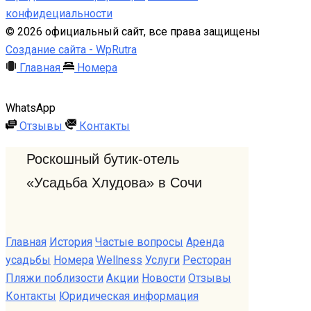
конфидециальности
©
2026
официальный сайт, все права защищены
Создание сайта -
WpRutra
Главная
Номера
WhatsApp
Отзывы
Контакты
Роскошный бутик-отель
«Усадьба Хлудова» в Сочи
Главная
История
Частые вопросы
Аренда
усадьбы
Номера
Wellness
Услуги
Ресторан
Пляжи поблизости
Акции
Новости
Отзывы
Контакты
Юридическая информация