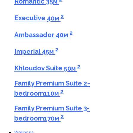
Romantic
35м
2
Executive
40м
2
Ambassador
40м
2
Imperial
45м
2
Khloudov Suite
50м
Family Premium Suite 2-
2
bedroom
110м
Family Premium Suite 3-
2
bedroom
170м
Wellness