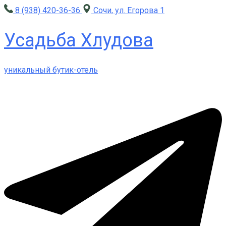
8 (938) 420-36-36
Сочи, ул. Егорова 1
Усадьба Хлудова
уникальный бутик-отель