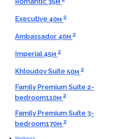
Romantic
35м
2
Executive
40м
2
Ambassador
40м
2
Imperial
45м
2
Khloudov Suite
50м
Family Premium Suite 2-
2
bedroom
110м
Family Premium Suite 3-
2
bedroom
170м
Wellness