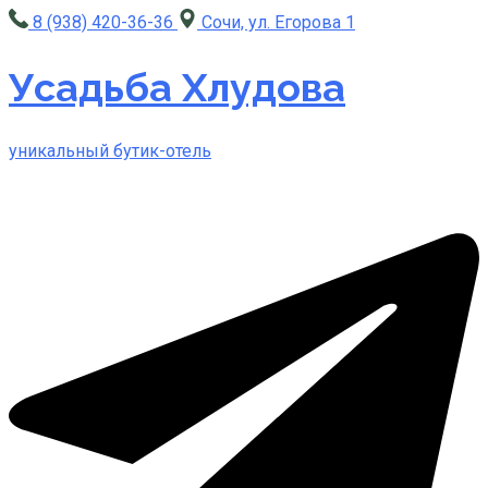
8 (938) 420-36-36
Сочи, ул. Егорова 1
Усадьба Хлудова
уникальный бутик-отель